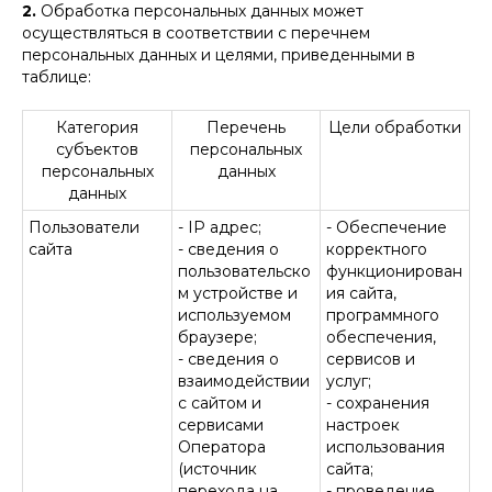
2.
Обработка персональных данных может
осуществляться в соответствии с перечнем
персональных данных и целями, приведенными в
таблице:
Категория
Перечень
Цели обработки
субъектов
персональных
персональных
данных
данных
Пользователи
- IP адрес;
- Обеспечение
сайта
- сведения о
корректного
пользовательско
функционирован
м устройстве и
ия сайта,
используемом
программного
браузере;
обеспечения,
- сведения о
сервисов и
взаимодействии
услуг;
с сайтом и
- сохранения
сервисами
настроек
Оператора
использования
(источник
сайта;
перехода на
- проведение