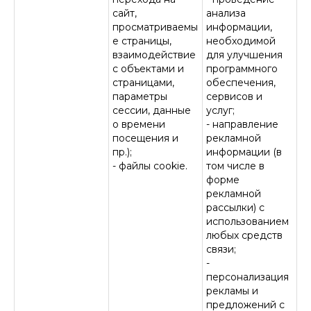
сайт,
анализа
просматриваемы
информации,
е страницы,
необходимой
взаимодействие
для улучшения
с объектами и
программного
страницами,
обеспечения,
параметры
сервисов и
сессии, данные
услуг;
о времени
- направление
посещения и
рекламной
пр.);
информации (в
- файлы cookie.
том числе в
форме
рекламной
рассылки) с
использованием
любых средств
связи;
-
персонализация
рекламы и
предложений с