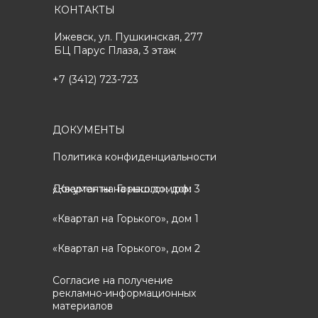
КОНТАКТЫ
Ижевск, ул. Пушкинская, 277
БЦ Парус Плаза, 3 этаж
+7 (3412) 723-723
ДОКУМЕНТЫ
Политика конфиденциальности
«Квартал на Горького», дом 3
Документы на наш.дом.рф:
«Квартал на Горького», дом 1
«Квартал на Горького», дом 2
Согласие на получение
рекламно-информационных
материалов